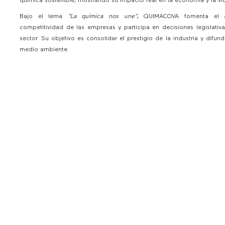
química sostenible, mostrando su impacto real en la economía y la vi
Bajo el lema
“La química nos une”
, QUIMACOVA fomenta el as
competitividad de las empresas y participa en decisiones legislativ
sector. Su objetivo es consolidar el prestigio de la industria y difun
medio ambiente.