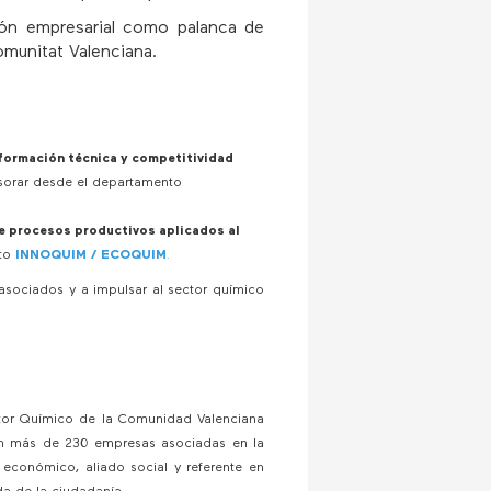
ción empresarial como palanca de
omunitat Valenciana.
formación técnica y competitividad
sorar desde el departamento
de procesos productivos aplicados al
nto
INNOQUIM
/
ECOQUIM
.
ociados y a impulsar al sector químico
tor Químico de la Comunidad Valenciana
on más de 230 empresas asociadas en la
r económico, aliado social y referente en