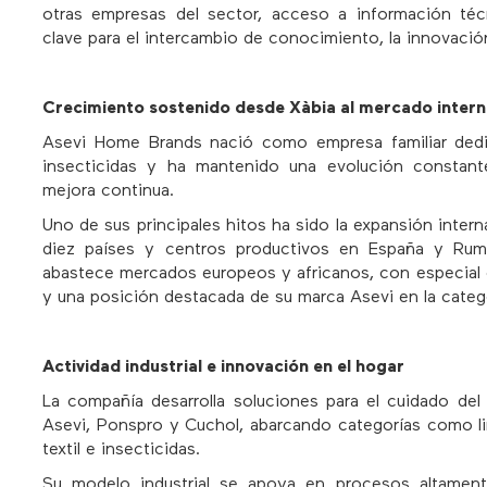
otras empresas del sector, acceso a información téc
clave para el intercambio de conocimiento, la innovación 
Crecimiento sostenido desde Xàbia al mercado intern
Asevi Home Brands nació como empresa familiar dedi
insecticidas y ha mantenido una evolución constant
mejora continua.
Uno de sus principales hitos ha sido la expansión inter
diez países y centros productivos en España y Ruma
abastece mercados europeos y africanos, con especial 
y una posición destacada de su marca Asevi en la catego
Actividad industrial e innovación en el hogar
La compañía desarrolla soluciones para el cuidado de
Asevi, Ponspro y Cuchol, abarcando categorías como li
textil e insecticidas.
Su modelo industrial se apoya en procesos altament