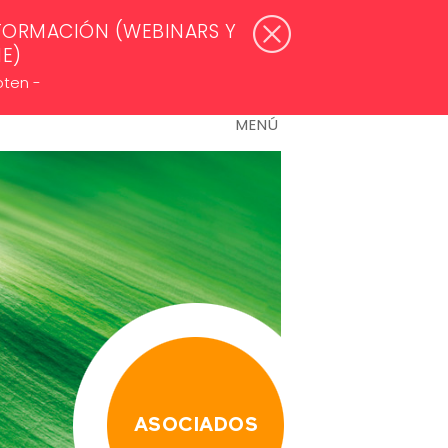
WSLETTERS >
ACCESO ASOCIADOS
FORMACIÓN (WEBINARS Y
NE)
oten -
MENÚ
ASOCIADOS