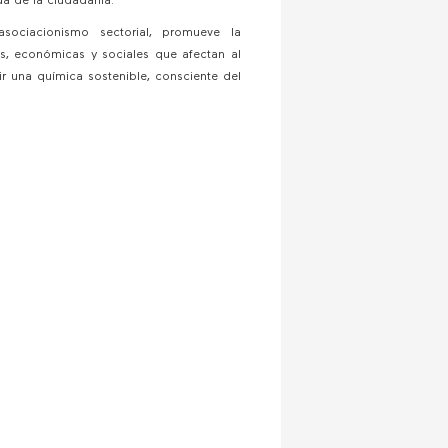
da de la ciudadanía.
ociacionismo sectorial, promueve la
as, económicas y sociales que afectan al
dir una química sostenible, consciente del