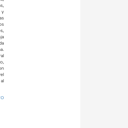
s,
 y
as
os
s,
ja
da
a.
al
o,
on
el
al
TO