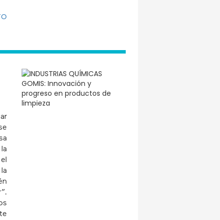
TO
ar
se
sa
la
el
la
én
”.
os
te