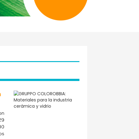
a
on
29
00
os