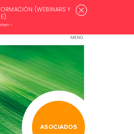
WSLETTERS >
ACCESO ASOCIADOS
FORMACIÓN (WEBINARS Y
NE)
oten -
MENÚ
ASOCIADOS