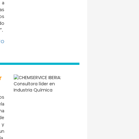
 a
as
os
do
”.
TO
r
os
la
ma
de
 y
un
a,