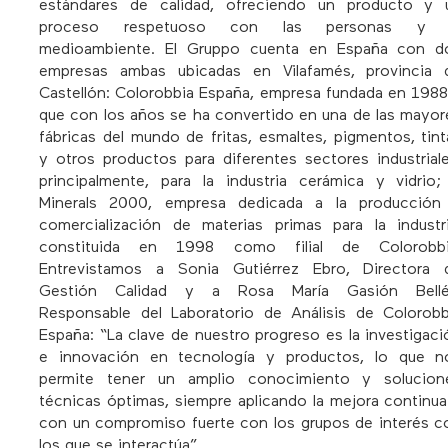
estándares de calidad, ofreciendo un producto y 
proceso respetuoso con las personas y 
medioambiente. El Gruppo cuenta en España con d
empresas ambas ubicadas en Vilafamés, provincia 
Castellón: Colorobbia España, empresa fundada en 1988
que con los años se ha convertido en una de las mayor
fábricas del mundo de fritas, esmaltes, pigmentos, tint
y otros productos para diferentes sectores industriale
principalmente, para la industria cerámica y vidrio;
Minerals 2000, empresa dedicada a la producción
comercialización de materias primas para la industri
constituida en 1998 como filial de Colorobbi
Entrevistamos a Sonia Gutiérrez Ebro, Directora 
Gestión Calidad y a Rosa María Gasión Bellé
Responsable del Laboratorio de Análisis de Colorobb
España: “La clave de nuestro progreso es la investigaci
e innovación en tecnología y productos, lo que n
permite tener un amplio conocimiento y solucion
técnicas óptimas, siempre aplicando la mejora continua
con un compromiso fuerte con los grupos de interés c
los que se interactúa”.