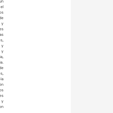
un
el
os
de
 y
es
as
s,
 y
 y
a,
a.
de
s,
ia
ón
os
es
 y
on