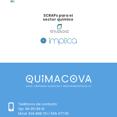
SCRAPs para el
sector químico
Teléfonos de contacto:
Fijo: 96.351.86.19
Móvil: 606.888.721 / 655.477.110