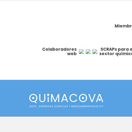
Miembr
Colaboradores
SCRAPs para e
web
sector químic
Horario de atención al asociado:
De 8:00 h a 14:30 h y de 15:00 h a 19:00 h
(salvo en horario estival, que será de