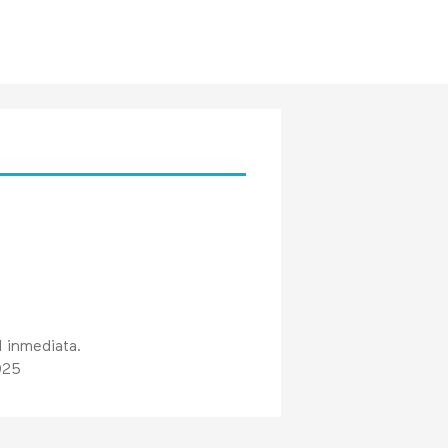
d inmediata.
025