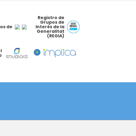
Registro de
Grupos de
os de
Interés de la
Generalitat
(REGIA)
l
o
AVISO LEGAL