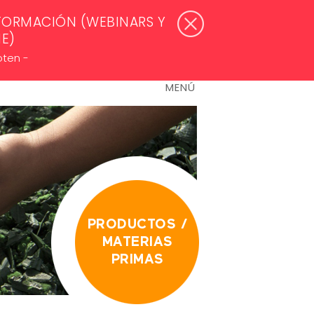
WSLETTERS >
ACCESO ASOCIADOS
FORMACIÓN (WEBINARS Y
NE)
oten -
MENÚ
PRODUCTOS /
MATERIAS
PRIMAS