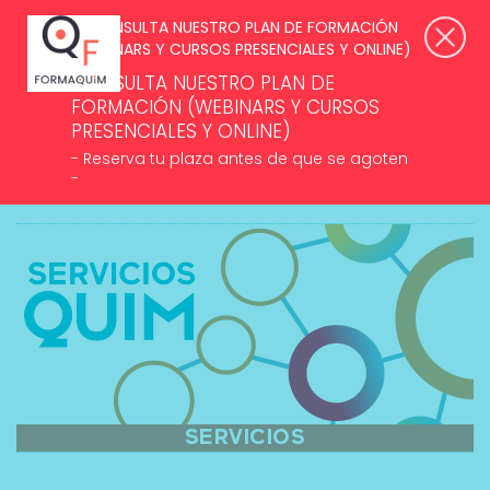
SUSCRÍBETE A NUESTROS NEWSLETTERS >
ACCESO ASOCIADOS
CONSULTA NUESTRO PLAN DE
FORMACIÓN (WEBINARS Y CURSOS
PRESENCIALES Y ONLINE)
- Reserva tu plaza antes de que se agoten
-
MENÚ
SERVICIOS