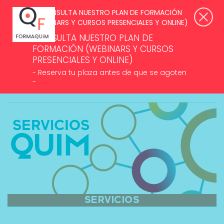
SUSCRÍBETE A NUESTROS NEWSLETTERS >
ACCESO ASOCIADOS
CONSULTA NUESTRO PLAN DE
FORMACIÓN (WEBINARS Y CURSOS
PRESENCIALES Y ONLINE)
- Reserva tu plaza antes de que se agoten
-
MENÚ
SERVICIOS