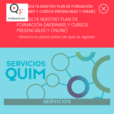
SUSCRÍBETE A NUESTROS NEWSLETTERS >
ACCESO ASOCIADOS
CONSULTA NUESTRO PLAN DE
FORMACIÓN (WEBINARS Y CURSOS
PRESENCIALES Y ONLINE)
- Reserva tu plaza antes de que se agoten
-
MENÚ
SERVICIOS