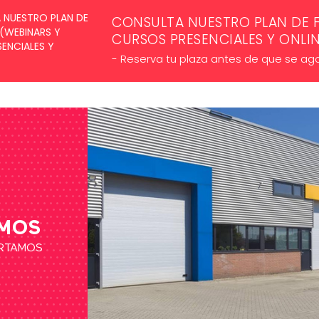
SUSCRÍBETE A NUESTROS NE
CONSULTA NUESTRO PLAN DE 
CURSOS PRESENCIALES Y ONLI
- Reserva tu plaza antes de que se ag
MOS
ORTAMOS