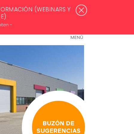
WSLETTERS >
ACCESO ASOCIADOS
FORMACIÓN (WEBINARS Y
NE)
oten -
MENÚ
BUZÓN DE
SUGERENCIAS