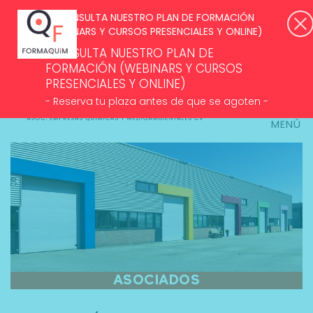
SUSCRÍBETE A NUESTROS NEWSLETTERS >
ACCESO ASOCIADOS
CONSULTA NUESTRO PLAN DE
FORMACIÓN (WEBINARS Y CURSOS
PRESENCIALES Y ONLINE)
- Reserva tu plaza antes de que se agoten -
MENÚ
ASOCIADOS