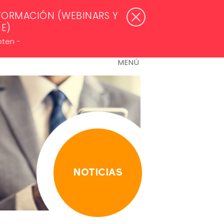
WSLETTERS >
ACCESO ASOCIADOS
FORMACIÓN (WEBINARS Y
NE)
oten -
MENÚ
NOTICIAS