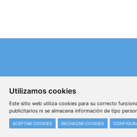
Teléfonos de contacto:
Fijo: 96.351.86.19
Utilizamos cookies
Móvil: 606.888.721 / 655.477.110
Fax: 960 618 174
Este sitio web utiliza cookies para su correcto funciona
E-mail:
publicitarios ni se almacena información de tipo person
info@quimacova.org
ACEPTAR COOKIES
RECHAZAR COOKIES
CONFIGUR