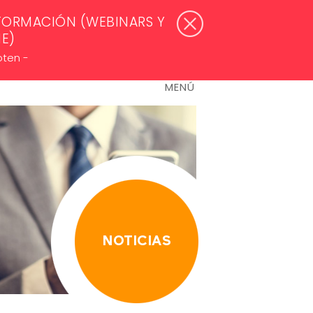
WSLETTERS >
ACCESO ASOCIADOS
FORMACIÓN (WEBINARS Y
NE)
oten -
MENÚ
NOTICIAS