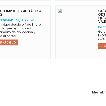
 EL IMPUESTO AL PLÁSTICO
GUÍA
22
ODS 
QUÍM
revisión
: 24/07/2024
VAL
 vigor desde el 1 de Enero
Fech
or lo que ayudamos a
Guía
ámbito de aplicación y
la D
a al sector
GVA 
R ARCHIVO
DE
Miembr