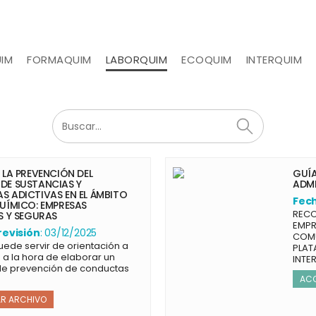
UIM
FORMAQUIM
LABORQUIM
ECOQUIM
INTERQUIM
 LA PREVENCIÓN DEL
GUÍA
E SUSTANCIAS Y
ADMI
 ADICTIVAS EN EL ÁMBITO
Fech
UÍMICO: EMPRESAS
RECO
S Y SEGURAS
EMPR
revisión
: 03/12/2025
COMU
ede servir de orientación a
PLAT
a la hora de elaborar un
INTE
de prevención de conductas
ACC
R ARCHIVO