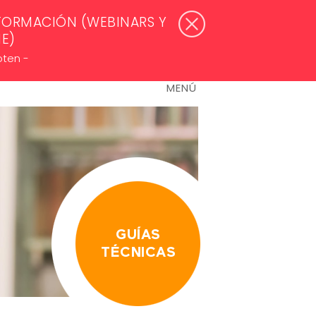
WSLETTERS >
ACCESO ASOCIADOS
FORMACIÓN (WEBINARS Y
NE)
oten -
MENÚ
GUÍAS
TÉCNICAS