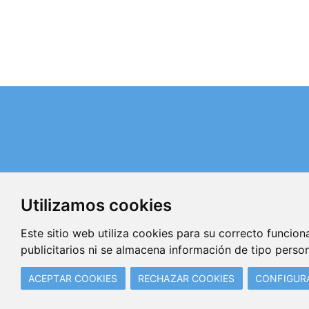
Teléfonos de contacto:
Fijo: 96.351.86.19
Utilizamos cookies
Móvil: 606.888.721 / 655.477.110
Fax: 960 618 174
Este sitio web utiliza cookies para su correcto funciona
E-mail:
publicitarios ni se almacena información de tipo person
info@quimacova.org
ACEPTAR COOKIES
RECHAZAR COOKIES
CONFIGUR