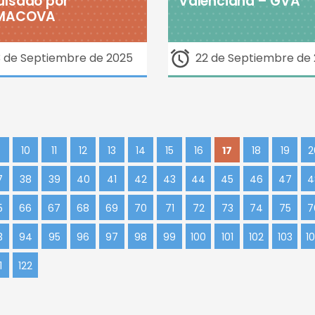
ulsado por
Valenciana – GVA
MACOVA
3 de Septiembre de 2025
22 de Septiembre de
10
11
12
13
14
15
16
17
18
19
2
7
38
39
40
41
42
43
44
45
46
47
4
5
66
67
68
69
70
71
72
73
74
75
7
3
94
95
96
97
98
99
100
101
102
103
1
1
122