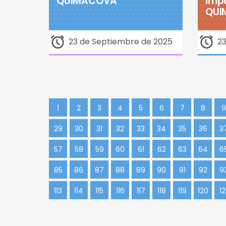
QUIMACOVA
imp
QUI
23 de Septiembre de 2025
2
1
2
3
4
5
6
7
8
9
29
30
31
32
33
34
35
36
3
57
58
59
60
61
62
63
64
6
85
86
87
88
89
90
91
92
9
113
114
115
116
117
118
119
120
12