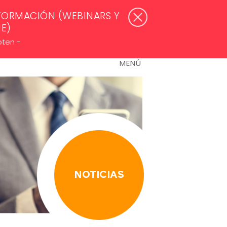
WSLETTERS >
ACCESO ASOCIADOS
FORMACIÓN (WEBINARS Y
NE)
oten -
MENÚ
NOTICIAS