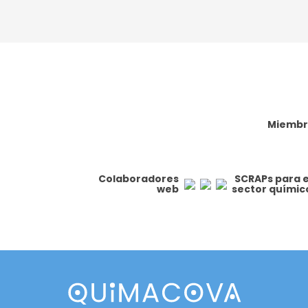
Miembr
Colaboradores
SCRAPs para e
web
sector químic