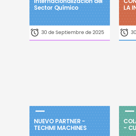
Internacionalización del
CON
Sector Químico
LA 
30 de Septiembre de 2025
3
NUEVO PARTNER -
COL
TECHMI MACHINES
- C